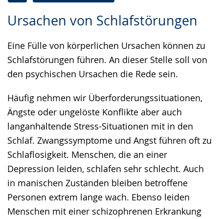
Zur
Aktiviere
Ein
Ursachen von Schlafstörungen
Leichten
Audio-
Video
Sprache
Unterstützung.
in
Eine Fülle von körperlichen Ursachen können zu
wechseln.
Deutscher
Schlafstörungen führen. An dieser Stelle soll von
Gebärdensprache
den psychischen Ursachen die Rede sein.
wird
angezeigt.
Häufig nehmen wir Überforderungssituationen,
Ängste oder ungelöste Konflikte aber auch
langanhaltende Stress-Situationen mit in den
Schlaf. Zwangssymptome und Angst führen oft zu
Schlaflosigkeit. Menschen, die an einer
Depression leiden, schlafen sehr schlecht. Auch
in manischen Zuständen bleiben betroffene
Personen extrem lange wach. Ebenso leiden
Menschen mit einer schizophrenen Erkrankung