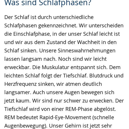
Was sind Schlafphasen?
Leichten
Audio-
Video
Sprache
Unterstützung.
in
Der Schlaf ist durch unterschiedliche
wechseln.
Deutscher
Schlafphasen gekennzeichnet. Wir unterscheiden
Gebärdensprache
die Einschlafphase, in der unser Schlaf leicht ist
wird
und wir aus dem Zustand der Wachheit in den
angezeigt.
Schlaf sinken. Unsere Sinneswahrnehmungen
lassen langsam nach. Noch sind wir leicht
erweckbar. Die Muskulatur entspannt sich. Dem
leichten Schlaf folgt der Tiefschlaf. Blutdruck und
Herzfrequenz sinken, wir atmen deutlich
langsamer. Auch unsere Augen bewegen sich
jetzt kaum. Wir sind nur schwer zu erwecken. Der
Tiefschlaf wird von einer REM-Phase abgelöst.
REM bedeutet Rapid-Eye-Movement (schnelle
Augenbewegung). Unser Gehirn ist jetzt sehr