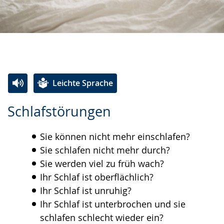
Leichte Sprache
Zur
Aktiviere
Ein
Schlafstörungen
Leichten
Audio-
Video
Sprache
Unterstützung.
in
Sie können nicht mehr einschlafen?
wechseln.
Deutscher
Sie schlafen nicht mehr durch?
Gebärdensprache
Sie werden viel zu früh wach?
wird
Ihr Schlaf ist oberflächlich?
angezeigt.
Ihr Schlaf ist unruhig?
Ihr Schlaf ist unterbrochen und sie
schlafen schlecht wieder ein?