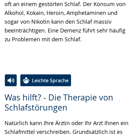
oft an einem gestörten Schlaf. Der Konsum von
Alkohol, Kokain, Heroin, Amphetaminen und
sogar von Nikotin kann den Schlaf massiv
beeinträchtigen. Eine Demenz führt sehr häufig
zu Problemen mit dem Schlaf.
Leichte Sprache
Zur
Aktiviere
Ein
Was hilft? - Die Therapie von
Leichten
Audio-
Video
Schlafstörungen
Sprache
Unterstützung.
in
wechseln.
Deutscher
Natürlich kann Ihre Ärztin oder Ihr Arzt Ihnen ein
Gebärdensprache
Schlafmittel verschreiben. Grundsätzlich ist es
wird