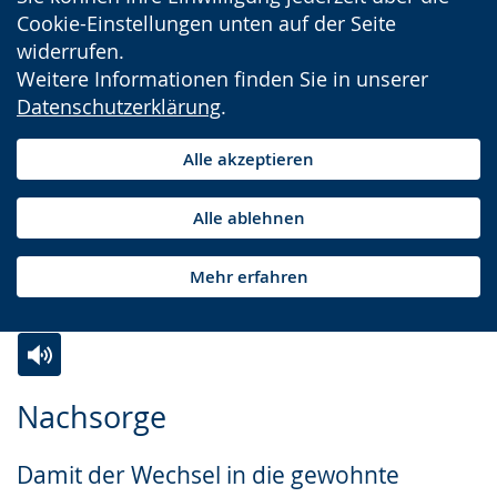
Cookie-Einstellungen unten auf der Seite
widerrufen.
Weitere Informationen finden Sie in unserer
Datenschutzerklärung
.
Alle akzeptieren
Alle ablehnen
Mehr erfahren
Zur
Aktiviere
Ein
Nachsorge
Leichten
Audio-
Video
Sprache
Unterstützung.
in
Damit der Wechsel in die gewohnte
wechseln.
Deutscher