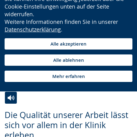
Cookie-Einstellungen unten auf der Seite
widerrufen.
Weitere Informationen finden Sie in unserer
Datenschutzerklärung
.
Alle akzeptieren
Alle ablehnen
Mehr erfahren
Zur
Aktiviere
Ein
Die Qualität unserer Arbeit lässt
Leichten
Audio-
Video
sich vor allem in der Klinik
Sprache
Unterstützung.
in
erleben.
wechseln.
Deutscher