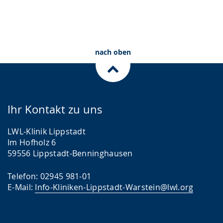
.
n
n
g
s
.
p
r
nach oben
a
c
h
e
Ihr Kontakt zu uns
w
LWL-Klinik Lippstadt
i
Im Hofholz 6
r
59556 Lippstadt-Benninghausen
d
Telefon: 02945 981-01
a
E-Mail:
Info-Kliniken-Lippstadt-Warstein@lwl.org
n
g
e