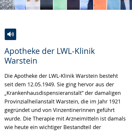
Z
A
E
Apotheke der LWL-Klinik
u
k
i
Warstein
r
t
n
L
i
V
Die Apotheke der LWL-Klinik Warstein besteht
e
v
i
seit dem 12.05.1949. Sie ging hervor aus der
i
i
d
„Krankenhausdispensieranstalt“ der damaligen
c
e
e
Provinzialheilanstalt Warstein, die im Jahr 1921
h
r
o
gegründet und von Vinzentinerinnen geführt
t
e
i
wurde. Die Therapie mit Arzneimitteln ist damals
e
A
n
wie heute ein wichtiger Bestandteil der
n
u
D