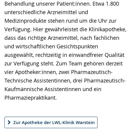
Behandlung unserer Patient:innen. Etwa 1.800
S
d
e
unterschiedliche Arzneimittel und
p
i
u
Medizinprodukte stehen rund um die Uhr zur
r
o
t
Verfügung. Hier gewährleistet die Klinikapotheke,
a
-
s
dass das richtige Arzneimittel, nach fachlichen
c
U
c
und wirtschaftlichen Gesichtspunkten
h
n
h
ausgewählt, rechtzeitig in einwandfreier Qualität
e
t
e
zur Verfügung steht. Zum Team gehören derzeit
w
e
r
vier Apotheker:innen, zwei Pharmazeutisch-
e
r
G
Technische Assistentinnen, drei Pharmazeutisch-
c
s
e
Kaufmännische Assistentinnen und ein
h
t
b
Pharmaziepraktikant.
s
ü
ä
e
t
r
l
z
d
Zur Apotheke der LWL-Klinik Warstein
n
u
e