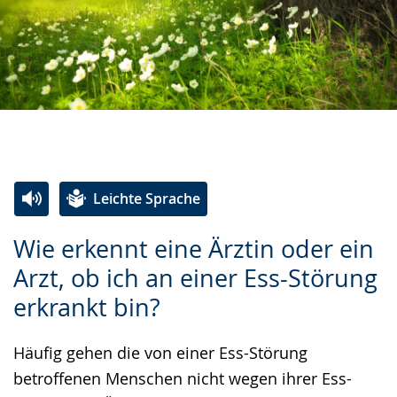
Leichte Sprache
Zur
Aktiviere
Ein
Wie erkennt eine Ärztin oder ein
Leichten
Audio-
Video
Arzt, ob ich an einer Ess-Störung
Sprache
Unterstützung.
in
erkrankt bin?
wechseln.
Deutscher
Gebärdensprache
Häufig gehen die von einer Ess-Störung
wird
betroffenen Menschen nicht wegen ihrer Ess-
angezeigt.