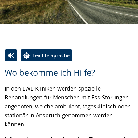
Leichte Sprache
Zur
Aktiviere
Ein
Wo bekomme ich Hilfe?
Leichten
Audio-
Video
Sprache
Unterstützung.
in
In den LWL-Kliniken werden spezielle
wechseln.
Deutscher
Behandlungen für Menschen mit Ess-Störungen
Gebärdensprache
angeboten, welche ambulant, tagesklinisch oder
wird
stationär in Anspruch genommen werden
angezeigt.
können.