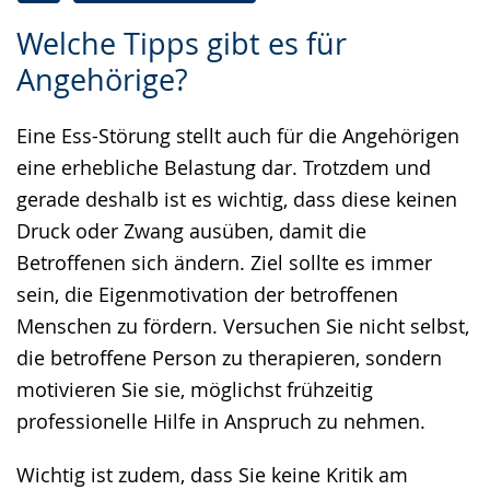
Zur
Aktiviere
Ein
Welche Tipps gibt es für
Leichten
Audio-
Video
Angehörige?
Sprache
Unterstützung.
in
wechseln.
Deutscher
Eine Ess-Störung stellt auch für die Angehörigen
Gebärdensprache
eine erhebliche Belastung dar. Trotzdem und
wird
gerade deshalb ist es wichtig, dass diese keinen
angezeigt.
Druck oder Zwang ausüben, damit die
Betroffenen sich ändern. Ziel sollte es immer
sein, die Eigenmotivation der betroffenen
Menschen zu fördern. Versuchen Sie nicht selbst,
die betroffene Person zu therapieren, sondern
motivieren Sie sie, möglichst frühzeitig
professionelle Hilfe in Anspruch zu nehmen.
Wichtig ist zudem, dass Sie keine Kritik am