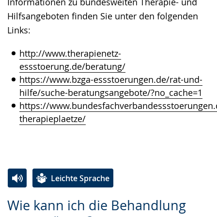
Informationen zu bundesweiten Therapie- und
Hilfsangeboten finden Sie unter den folgenden
Links:
http://www.therapienetz-
essstoerung.de/beratung/
https://www.bzga-essstoerungen.de/rat-und-
hilfe/suche-beratungsangebote/?no_cache=1
https://www.bundesfachverbandessstoerungen.de
therapieplaetze/
Leichte Sprache
Zur
Aktiviere
Ein
Wie kann ich die Behandlung
Leichten
Audio-
Video