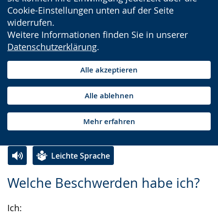
Cookie-Einstellungen unten auf der Seite
widerrufen.
Weitere Informationen finden Sie in unserer
Datenschutzerklärung
.
Alle akzeptieren
Alle ablehnen
Mehr erfahren
Leichte Sprache
Zur
Aktiviere
Ein
Welche Beschwerden habe ich?
Leichten
Audio-
Video
Sprache
Unterstützung.
in
Ich:
wechseln.
Deutscher