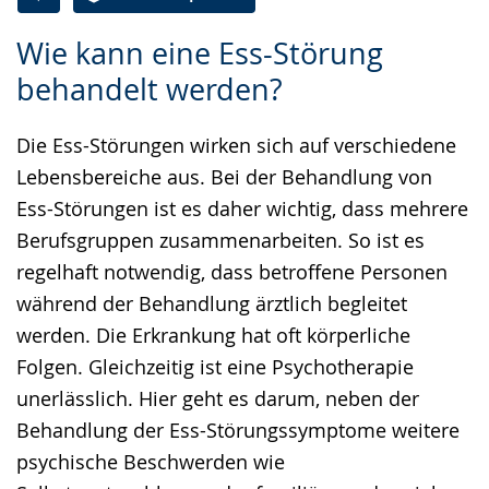
Zur
Aktiviere
Ein
Wie kann eine Ess-Störung
Leichten
Audio-
Video
behandelt werden?
Sprache
Unterstützung.
in
wechseln.
Deutscher
Die Ess-Störungen wirken sich auf verschiedene
Gebärdensprache
Lebensbereiche aus. Bei der Behandlung von
wird
Ess-Störungen ist es daher wichtig, dass mehrere
angezeigt.
Berufsgruppen zusammenarbeiten. So ist es
regelhaft notwendig, dass betroffene Personen
während der Behandlung ärztlich begleitet
werden. Die Erkrankung hat oft körperliche
Folgen. Gleichzeitig ist eine Psychotherapie
unerlässlich. Hier geht es darum, neben der
Behandlung der Ess-Störungssymptome weitere
psychische Beschwerden wie