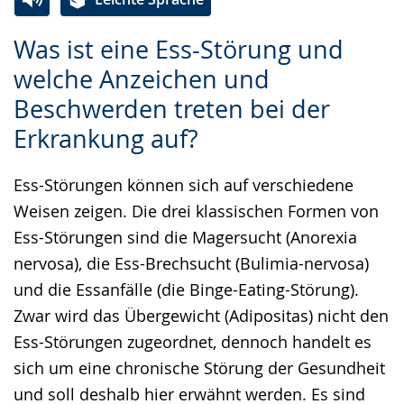
Zur
Aktiviere
Ein
Was ist eine Ess-Störung und
Leichten
Audio-
Video
welche Anzeichen und
Sprache
Unterstützung.
in
Beschwerden treten bei der
wechseln.
Deutscher
Gebärdensprache
Erkrankung auf?
wird
Ess-Störungen können sich auf verschiedene
angezeigt.
Weisen zeigen. Die drei klassischen Formen von
Ess-Störungen sind die Magersucht (Anorexia
nervosa), die Ess-Brechsucht (Bulimia-nervosa)
und die Essanfälle (die Binge-Eating-Störung).
Zwar wird das Übergewicht (Adipositas) nicht den
Ess-Störungen zugeordnet, dennoch handelt es
sich um eine chronische Störung der Gesundheit
und soll deshalb hier erwähnt werden. Es sind