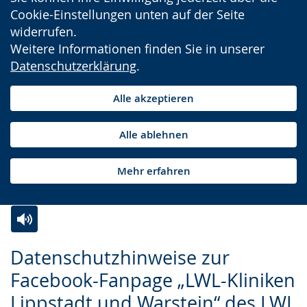
Cookie-Einstellungen unten auf der Seite
widerrufen.
Weitere Informationen finden Sie in unserer
Datenschutzerklärung
.
Alle akzeptieren
Alle ablehnen
Mehr erfahren
Zur
Aktiviere
Ein
Datenschutzhinweise zur
Leichten
Audio-
Video
Facebook-Fanpage „LWL-Kliniken
Sprache
Unterstützung.
in
Lippstadt und Warstein“ des LWL
wechseln.
Deutscher