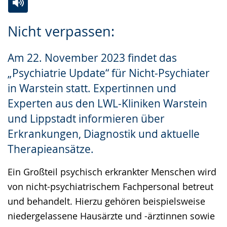
Zur
Aktiviere
Ein
Nicht verpassen:
Leichten
Audio-
Video
Sprache
Unterstützung.
in
Am 22. November 2023 findet das
wechseln.
Deutscher
„Psychiatrie Update“ für Nicht-Psychiater
Gebärdensprache
in Warstein statt. Expertinnen und
wird
Experten aus den LWL-Kliniken Warstein
angezeigt.
und Lippstadt informieren über
Erkrankungen, Diagnostik und aktuelle
Therapieansätze.
Ein Großteil psychisch erkrankter Menschen wird
von nicht-psychiatrischem Fachpersonal betreut
und behandelt. Hierzu gehören beispielsweise
niedergelassene Hausärzte und -ärztinnen sowie