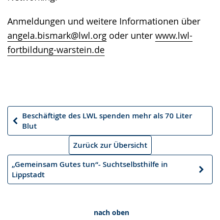
Anmeldungen und weitere Informationen über
angela.bismark@lwl.org
oder unter
www.lwl-
fortbildung-warstein.de
Beschäftigte des LWL spenden mehr als 70 Liter
Vorheriger
Blut
Artikel
Zurück zur Übersicht
„Gemeinsam Gutes tun“- Suchtselbsthilfe in
Nächster
Lippstadt
Artikel
nach oben