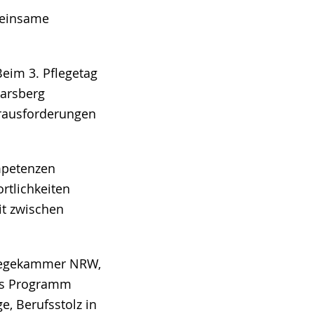
meinsame
Beim 3. Pflegetag
arsberg
erausforderungen
mpetenzen
rtlichkeiten
it zwischen
flegekammer NRW,
das Programm
, Berufsstolz in