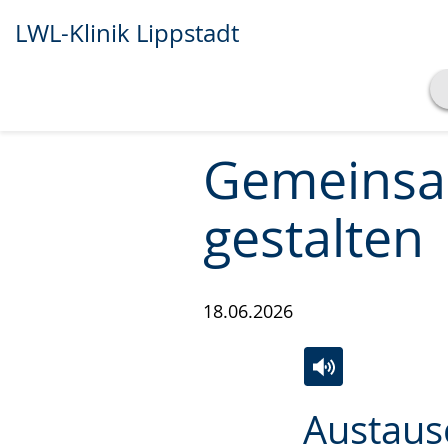
LWL-Klinik Lippstadt
Transkript anzeigen
Abspielen
Pausieren
Gemeinsa
gestalten
18.06.2026
Zur
Aktiviere
Ein
Austaus
Leichten
Audio-
Video