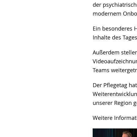
der psychiatrisc
modernem Onboar
Ein besonderes H
Inhalte des Tage
Außerdem stellen
Videoaufzeichnun
Teams weiterget
Der Pflegetag ha
Weiterentwicklung
unserer Region 
Weitere Informat