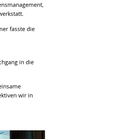
ssensmanagement,
erkstatt.
mer fasste die
chgang in die
meinsame
ktiven wir in