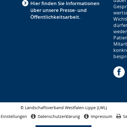
dabei
Hier finden Sie Informationen
Gespr
über unsere Presse- und
werts
Öffentlichkeitsarbeit.
Wicht
dürfe
weder
Patie
Mitar
konkr
bespr
© Landschaftsverband Westfalen-Lippe (LWL)
Seitenabschluss
-Einstellungen
Datenschutzerklärung
Impressum
Se